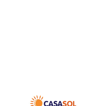
Loa
din
g...