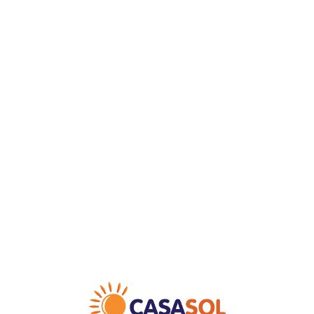
Loa
din
g...