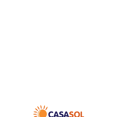
Loa
din
g...