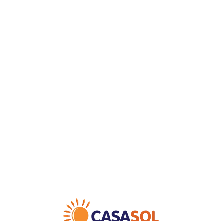
Loa
din
g...