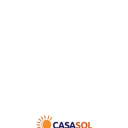
Loa
din
g...