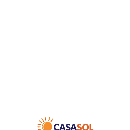
Loa
din
g...