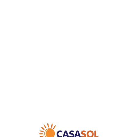
Loa
din
g...