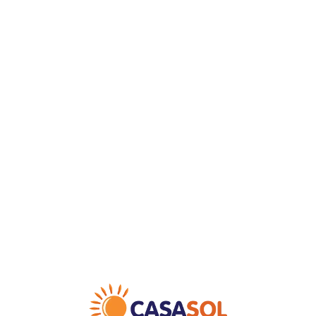
Loa
din
g...