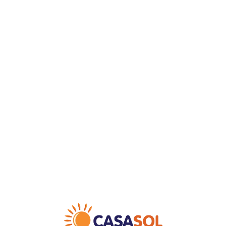
Loa
din
g...