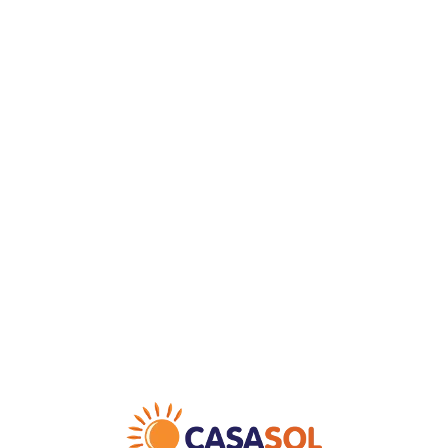
Loa
din
g...