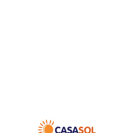
Loa
din
g...