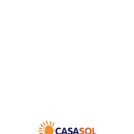
Loa
din
g...