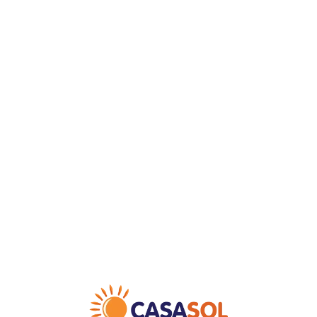
Loa
din
g...