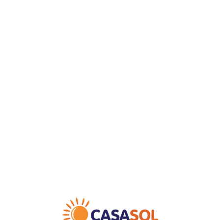
Loa
din
g...