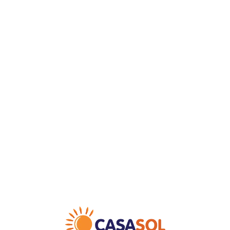
Loa
din
g...