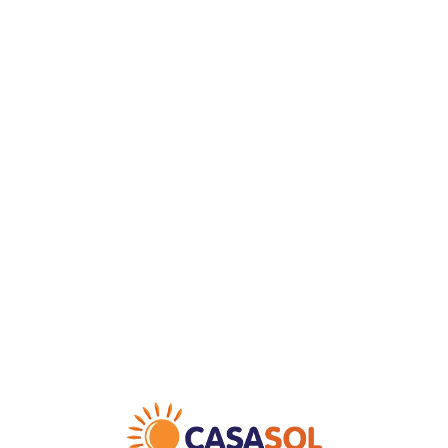
Loa
din
g...