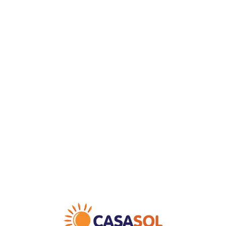
Loa
din
g...