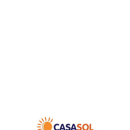
Loa
din
g...