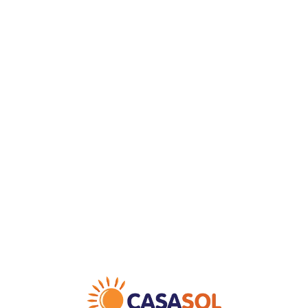
Loa
din
g...