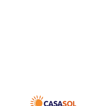
Loa
din
g...