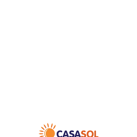
Loa
din
g...