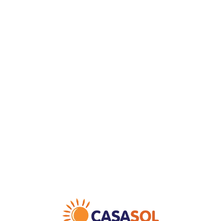
Loa
din
g...