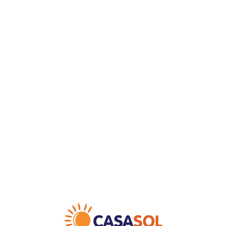
Loa
din
g...