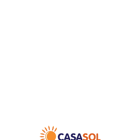
Loa
din
g...