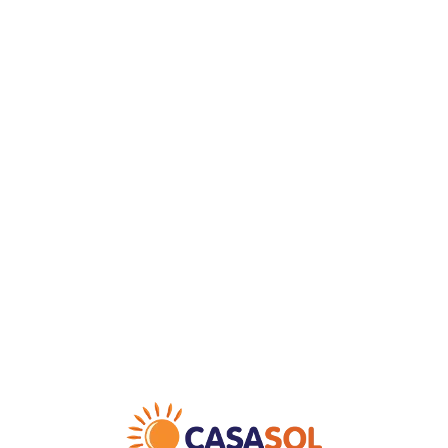
Loa
din
g...