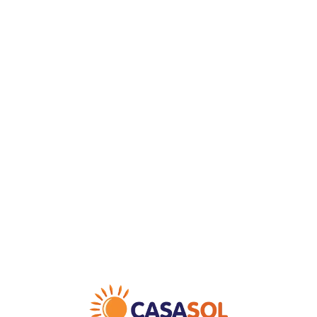
Loa
din
g...